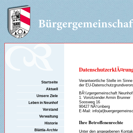
DatenschutzerklÃ¤run
Verantwortliche Stelle im Sinn
Startseite
der EU-Datenschutzgrundveror
Aktuell
BÃ¼rgergemeinschaft Neunhof 
Unsere Ziele
1. Vorsitzender Armin Brunner
Soosweg 16
Leben in Neunhof
90427 NÃ¼rnberg
Vorstand
E-Mail: info(at)buergergemeins
Verwaltung
Ihre Betroffenenrechte
Historie
Blättla-Archiv
Unter den angegebenen Kontak