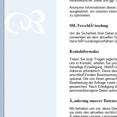
verantwortliche Stelle und ggf. 
Anonyme Informationen dieser A
ausgewertet, um unseren Intern
zu optimieren.
SSL-VerschlÃ¼sselung
Um die Sicherheit Ihrer Daten
verwenden wir dem aktuellen S
VerschlÃ¼sselungsverfahren (
Kontaktformular
Treten Sie bzgl. Fragen jeglich
uns in Kontakt, erteilen Sie 
freiwillige Einwilligung. HierfÃ
Adresse erforderlich. Diese die
anschlieÃŸenden Beantwortung 
optional. Die von Ihnen gema
Bearbeitung der Anfrage sowie
gespeichert. Nach Erledigung d
personenbezogene Daten autom
Ã„nderung unserer Datens
Wir behalten uns vor, diese D
sie stets den aktuellen rechtli
Ã„nderungen unserer Leistunge