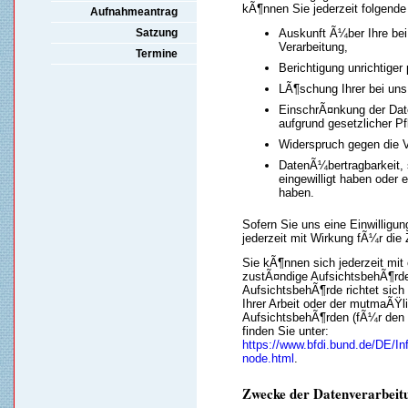
kÃ¶nnen Sie jederzeit folgen
Aufnahmeantrag
Satzung
Auskunft Ã¼ber Ihre bei
Verarbeitung,
Termine
Berichtigung unrichtige
LÃ¶schung Ihrer bei uns
EinschrÃ¤nkung der Date
aufgrund gesetzlicher P
Widerspruch gegen die V
DatenÃ¼bertragbarkeit, 
eingewilligt haben oder 
haben.
Sofern Sie uns eine Einwilligun
jederzeit mit Wirkung fÃ¼r die 
Sie kÃ¶nnen sich jederzeit mit
zustÃ¤ndige AufsichtsbehÃ¶rd
AufsichtsbehÃ¶rde richtet sic
Ihrer Arbeit oder der mutmaÃŸli
AufsichtsbehÃ¶rden (fÃ¼r den n
finden Sie unter:
https://www.bfdi.bund.de/DE/In
node.html
.
Zwecke der Datenverarbeitun