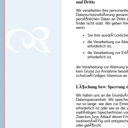
und Dritte
Wir verarbeiten Ihre personenb
DatenschutzerklÃ¤rung genann
persÃ¶nlichen Daten an Dritte
findet nicht statt. Wir geben Ih
wenn:
Sie Ihre ausdrÃ¼ckliche 
die Verarbeitung zur Abw
erforderlich ist,
die Verarbeitung zur Erf
erforderlich ist,
die Verarbeitung zur Wahrung be
kein Grund zur Annahme beste
schutzwÃ¼rdiges Interesse an 
LÃ¶schung bzw. Sperrung 
Wir halten uns an die GrundsÃ
Datensparsamkeit. Wir speiche
nur so lange, wie dies zur Err
erforderlich ist oder wie es d
vielfÃ¤ltigen Speicherfristen vo
Zweckes bzw. Ablauf dieser Fr
routinemÃ¤ÃŸig und entspreche
oder gelÃ¶scht.